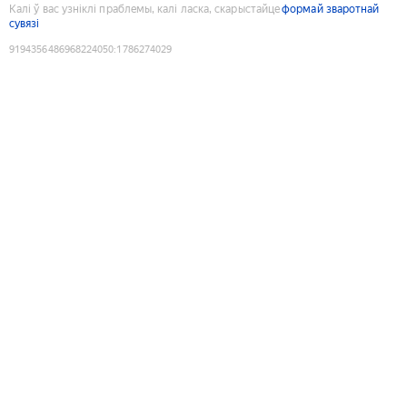
Калі ў вас узніклі праблемы, калі ласка, скарыстайце
формай зваротнай
сувязі
9194356486968224050
:
1786274029