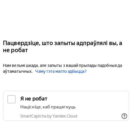
Пацвердзіце, што запыты адпраўлялі вы, а
не робат
Нам вельмі шкада, але запыты з вашай прылады падобныя да
аўтаматычных.
Чаму гэта магло адбыцца?
Я не робат
Націсніце, каб працягнуць
SmartCaptcha by Yandex Cloud