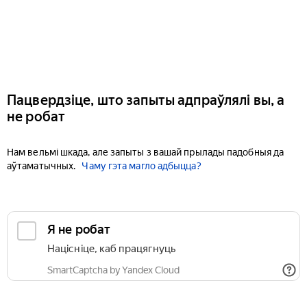
Пацвердзіце, што запыты адпраўлялі вы, а
не робат
Нам вельмі шкада, але запыты з вашай прылады падобныя да
аўтаматычных.
Чаму гэта магло адбыцца?
Я не робат
Націсніце, каб працягнуць
SmartCaptcha by Yandex Cloud