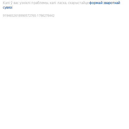
Калі ў вас узніклі праблемы, калі ласка, скарыстайце
формай зваротнай
сувязі
9194652618990572765
:
1786278442