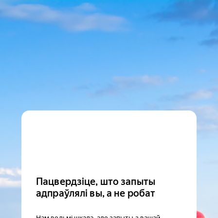
Пацвердзіце, што запыты
адпраўлялі вы, а не робат