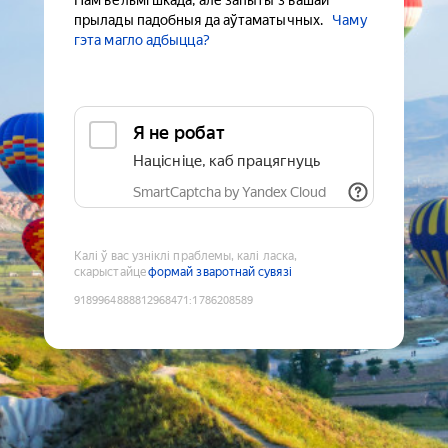
Нам вельмі шкада, але запыты з вашай
прылады падобныя да аўтаматычных.
Чаму
гэта магло адбыцца?
Я не робат
Націсніце, каб працягнуць
SmartCaptcha by Yandex Cloud
Калі ў вас узніклі праблемы, калі ласка,
скарыстайце
формай зваротнай сувязі
9189964888812968471
:
1786208589