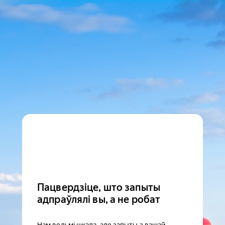
Пацвердзіце, што запыты
адпраўлялі вы, а не робат