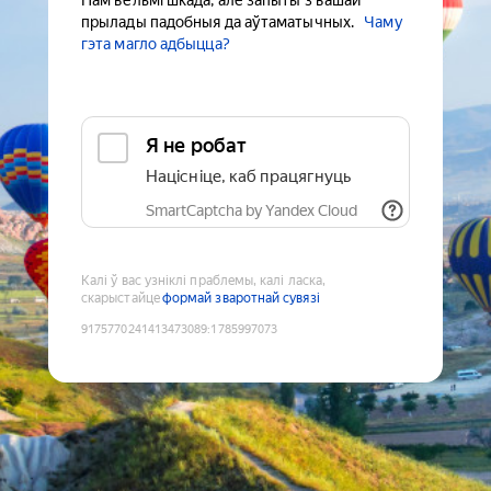
Нам вельмі шкада, але запыты з вашай
прылады падобныя да аўтаматычных.
Чаму
гэта магло адбыцца?
Я не робат
Націсніце, каб працягнуць
SmartCaptcha by Yandex Cloud
Калі ў вас узніклі праблемы, калі ласка,
скарыстайце
формай зваротнай сувязі
9175770241413473089
:
1785997073