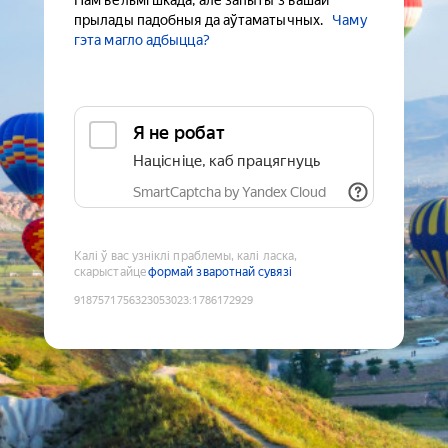
Нам вельмі шкада, але запыты з вашай
прылады падобныя да аўтаматычных.
Чаму
гэта магло адбыцца?
Я не робат
Націсніце, каб працягнуць
SmartCaptcha by Yandex Cloud
Калі ў вас узніклі праблемы, калі ласка,
скарыстайце
формай зваротнай сувязі
9187571756323053023
:
1786172929