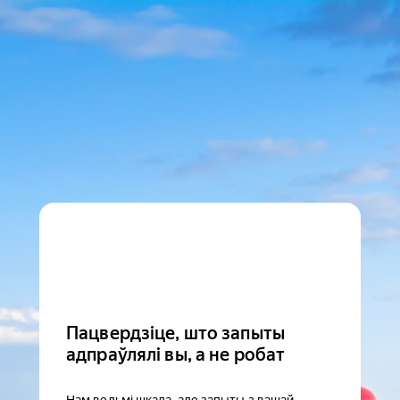
Пацвердзіце, што запыты
адпраўлялі вы, а не робат