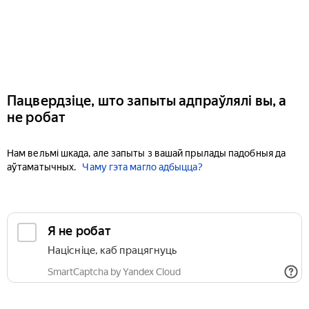
Пацвердзіце, што запыты адпраўлялі вы, а
не робат
Нам вельмі шкада, але запыты з вашай прылады падобныя да
аўтаматычных.
Чаму гэта магло адбыцца?
Я не робат
Націсніце, каб працягнуць
SmartCaptcha by Yandex Cloud