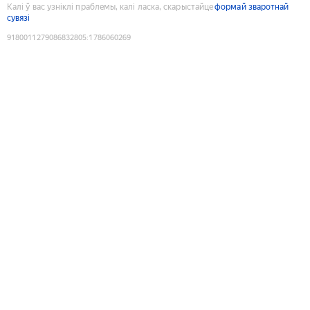
Калі ў вас узніклі праблемы, калі ласка, скарыстайце
формай зваротнай
сувязі
9180011279086832805
:
1786060269