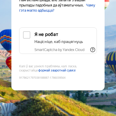
Нам вельмі шкада, але запыты з вашай
прылады падобныя да аўтаматычных.
Чаму
гэта магло адбыцца?
Я не робат
Націсніце, каб працягнуць
SmartCaptcha by Yandex Cloud
Калі ў вас узніклі праблемы, калі ласка,
скарыстайце
формай зваротнай сувязі
9178621797038188887
:
1786039564