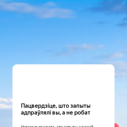
Пацвердзіце, што запыты
адпраўлялі вы, а не робат