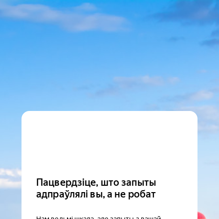
Пацвердзіце, што запыты
адпраўлялі вы, а не робат