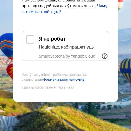
Нам вельмі шкада, але запыты з вашай
прылады падобныя да аўтаматычных.
Чаму
гэта магло адбыцца?
Я не робат
Націсніце, каб працягнуць
SmartCaptcha by Yandex Cloud
Калі ў вас узніклі праблемы, калі ласка,
скарыстайце
формай зваротнай сувязі
9183640733951912948
:
1786114352