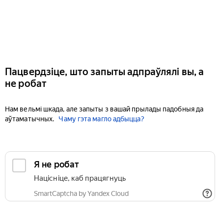
Пацвердзіце, што запыты адпраўлялі вы, а
не робат
Нам вельмі шкада, але запыты з вашай прылады падобныя да
аўтаматычных.
Чаму гэта магло адбыцца?
Я не робат
Націсніце, каб працягнуць
SmartCaptcha by Yandex Cloud