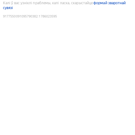
Калі ў вас узніклі праблемы, калі ласка, скарыстайце
формай зваротнай
сувязі
9177550091095790382
:
1786023595