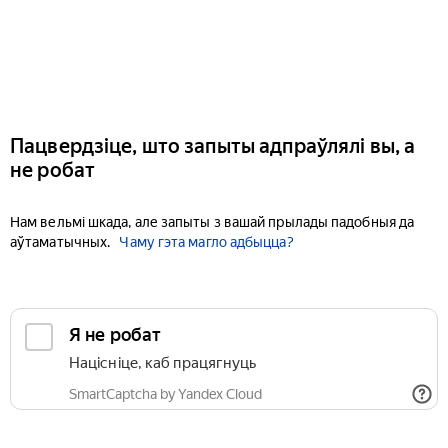
Пацвердзіце, што запыты адпраўлялі вы, а
не робат
Нам вельмі шкада, але запыты з вашай прылады падобныя да
аўтаматычных.
Чаму гэта магло адбыцца?
Я не робат
Націсніце, каб працягнуць
SmartCaptcha by Yandex Cloud