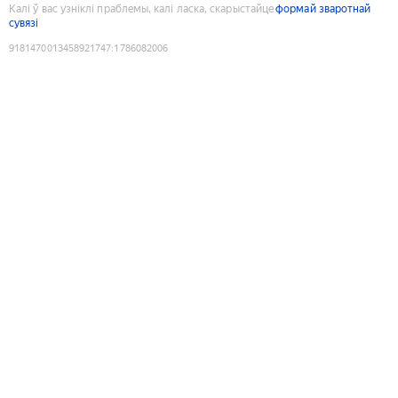
Калі ў вас узніклі праблемы, калі ласка, скарыстайце
формай зваротнай
сувязі
9181470013458921747
:
1786082006