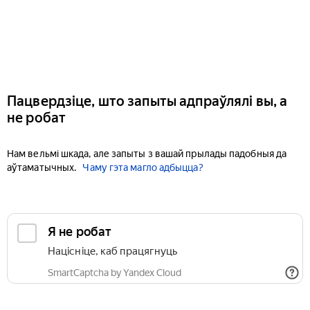
Пацвердзіце, што запыты адпраўлялі вы, а
не робат
Нам вельмі шкада, але запыты з вашай прылады падобныя да
аўтаматычных.
Чаму гэта магло адбыцца?
Я не робат
Націсніце, каб працягнуць
SmartCaptcha by Yandex Cloud