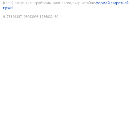
Калі ў вас узніклі праблемы, калі ласка, скарыстайце
формай зваротнай
сувязі
9178144387195093995
:
1786032450