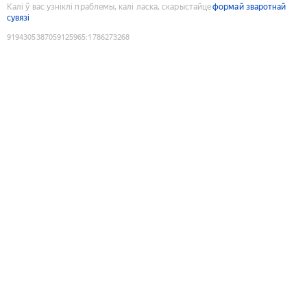
Калі ў вас узніклі праблемы, калі ласка, скарыстайце
формай зваротнай
сувязі
9194305387059125965
:
1786273268