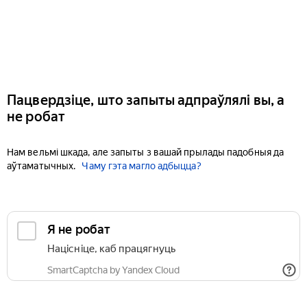
Пацвердзіце, што запыты адпраўлялі вы, а
не робат
Нам вельмі шкада, але запыты з вашай прылады падобныя да
аўтаматычных.
Чаму гэта магло адбыцца?
Я не робат
Націсніце, каб працягнуць
SmartCaptcha by Yandex Cloud