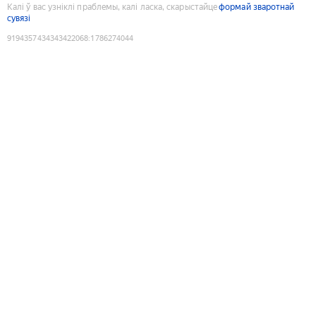
Калі ў вас узніклі праблемы, калі ласка, скарыстайце
формай зваротнай
сувязі
9194357434343422068
:
1786274044