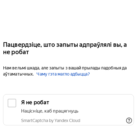
Пацвердзіце, што запыты адпраўлялі вы, а
не робат
Нам вельмі шкада, але запыты з вашай прылады падобныя да
аўтаматычных.
Чаму гэта магло адбыцца?
Я не робат
Націсніце, каб працягнуць
SmartCaptcha by Yandex Cloud