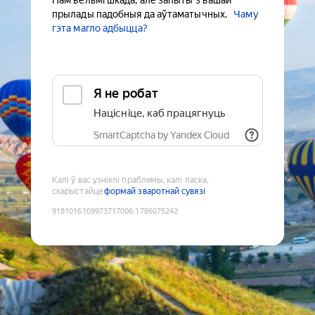
Нам вельмі шкада, але запыты з вашай
прылады падобныя да аўтаматычных.
Чаму
гэта магло адбыцца?
Я не робат
Націсніце, каб працягнуць
SmartCaptcha by Yandex Cloud
Калі ў вас узніклі праблемы, калі ласка,
скарыстайце
формай зваротнай сувязі
9181016109973717006
:
1786075242