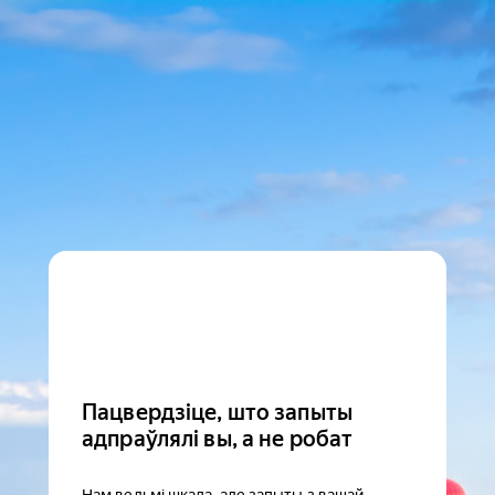
Пацвердзіце, што запыты
адпраўлялі вы, а не робат