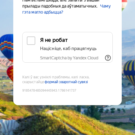
Нам вельмі шкада, але запыты з вашай
прылады падобныя да аўтаматычных.
Чаму
гэта магло адбыцца?
Я не робат
Націсніце, каб працягнуць
SmartCaptcha by Yandex Cloud
Калі ў вас узніклі праблемы, калі ласка,
скарыстайце
формай зваротнай сувязі
9185478485094445943
:
1786141737