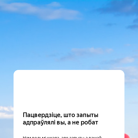
Пацвердзіце, што запыты
адпраўлялі вы, а не робат