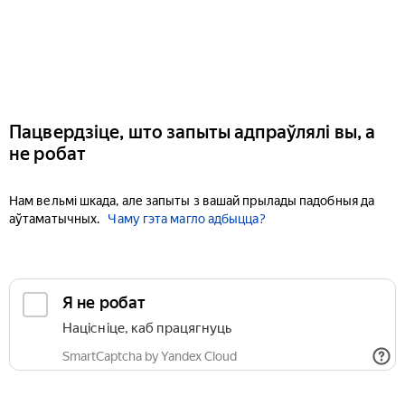
Пацвердзіце, што запыты адпраўлялі вы, а
не робат
Нам вельмі шкада, але запыты з вашай прылады падобныя да
аўтаматычных.
Чаму гэта магло адбыцца?
Я не робат
Націсніце, каб працягнуць
SmartCaptcha by Yandex Cloud