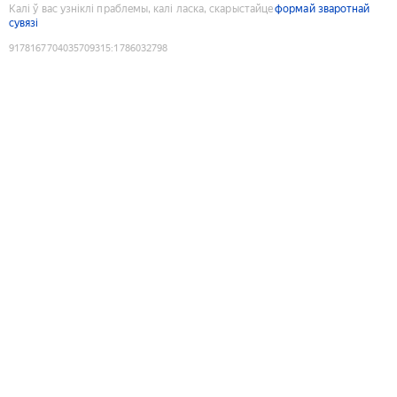
Калі ў вас узніклі праблемы, калі ласка, скарыстайце
формай зваротнай
сувязі
9178167704035709315
:
1786032798