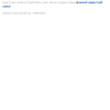
Калі ў вас узніклі праблемы, калі ласка, скарыстайце
формай зваротнай
сувязі
9181027443116128116
:
1786075411