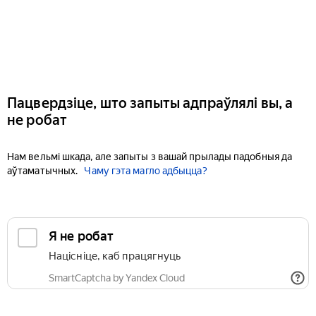
Пацвердзіце, што запыты адпраўлялі вы, а
не робат
Нам вельмі шкада, але запыты з вашай прылады падобныя да
аўтаматычных.
Чаму гэта магло адбыцца?
Я не робат
Націсніце, каб працягнуць
SmartCaptcha by Yandex Cloud