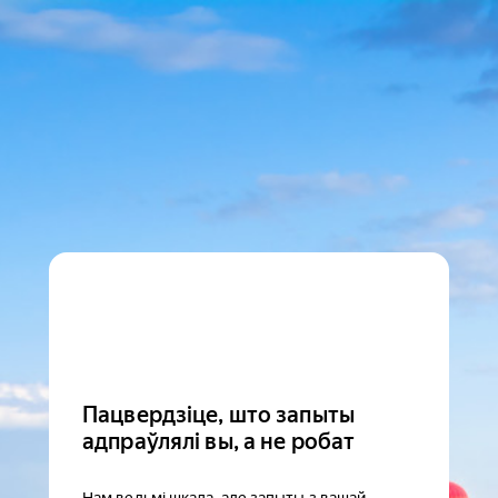
Пацвердзіце, што запыты
адпраўлялі вы, а не робат