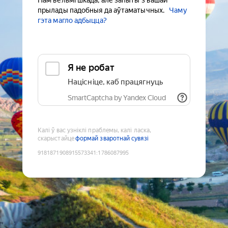
Нам вельмі шкада, але запыты з вашай
прылады падобныя да аўтаматычных.
Чаму
гэта магло адбыцца?
Я не робат
Націсніце, каб працягнуць
SmartCaptcha by Yandex Cloud
Калі ў вас узніклі праблемы, калі ласка,
скарыстайце
формай зваротнай сувязі
9181871908915573341
:
1786087995