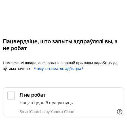
Пацвердзіце, што запыты адпраўлялі вы, а
не робат
Нам вельмі шкада, але запыты з вашай прылады падобныя да
аўтаматычных.
Чаму гэта магло адбыцца?
Я не робат
Націсніце, каб працягнуць
SmartCaptcha by Yandex Cloud