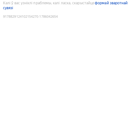
Калі ў вас узніклі праблемы, калі ласка, скарыстайце
формай зваротнай
сувязі
9178829124102154270
:
1786042654