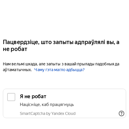
Пацвердзіце, што запыты адпраўлялі вы, а
не робат
Нам вельмі шкада, але запыты з вашай прылады падобныя да
аўтаматычных.
Чаму гэта магло адбыцца?
Я не робат
Націсніце, каб працягнуць
SmartCaptcha by Yandex Cloud