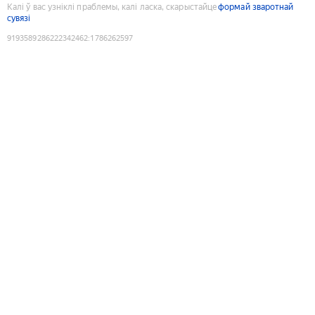
Калі ў вас узніклі праблемы, калі ласка, скарыстайце
формай зваротнай
сувязі
9193589286222342462
:
1786262597