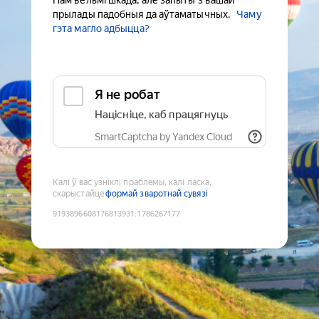
Нам вельмі шкада, але запыты з вашай
прылады падобныя да аўтаматычных.
Чаму
гэта магло адбыцца?
Я не робат
Націсніце, каб працягнуць
SmartCaptcha by Yandex Cloud
Калі ў вас узніклі праблемы, калі ласка,
скарыстайце
формай зваротнай сувязі
9193896608176813931
:
1786267177