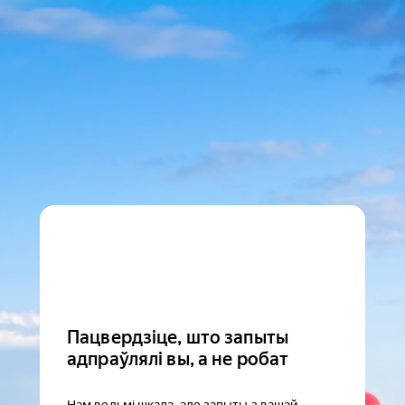
Пацвердзіце, што запыты
адпраўлялі вы, а не робат