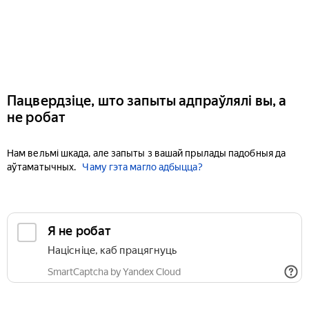
Пацвердзіце, што запыты адпраўлялі вы, а
не робат
Нам вельмі шкада, але запыты з вашай прылады падобныя да
аўтаматычных.
Чаму гэта магло адбыцца?
Я не робат
Націсніце, каб працягнуць
SmartCaptcha by Yandex Cloud