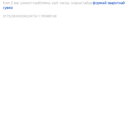
Калі ў вас узніклі праблемы, калі ласка, скарыстайце
формай зваротнай
сувязі
9175238450306234724
:
1785989148