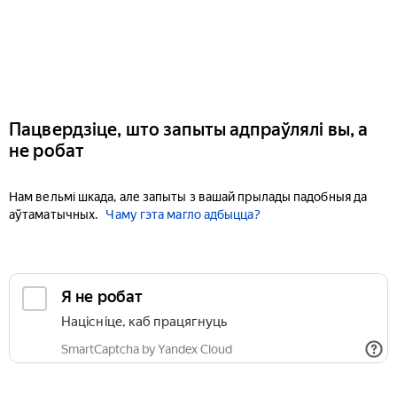
Пацвердзіце, што запыты адпраўлялі вы, а
не робат
Нам вельмі шкада, але запыты з вашай прылады падобныя да
аўтаматычных.
Чаму гэта магло адбыцца?
Я не робат
Націсніце, каб працягнуць
SmartCaptcha by Yandex Cloud