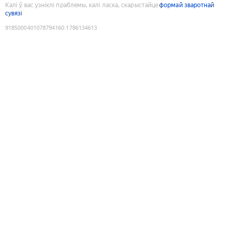
Калі ў вас узніклі праблемы, калі ласка, скарыстайце
формай зваротнай
сувязі
9185000401078794160
:
1786134613