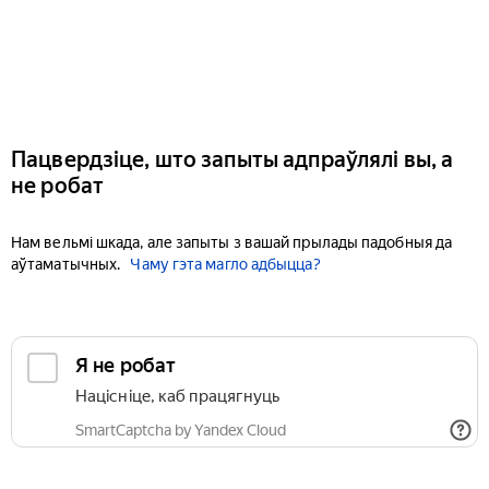
Пацвердзіце, што запыты адпраўлялі вы, а
не робат
Нам вельмі шкада, але запыты з вашай прылады падобныя да
аўтаматычных.
Чаму гэта магло адбыцца?
Я не робат
Націсніце, каб працягнуць
SmartCaptcha by Yandex Cloud