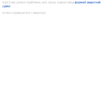
Калі ў вас узніклі праблемы, калі ласка, скарыстайце
формай зваротнай
сувязі
9176471320065247910
:
1786007520