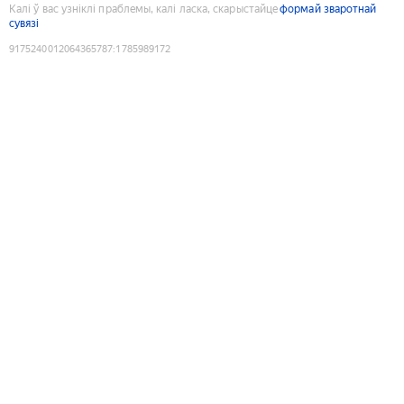
Калі ў вас узніклі праблемы, калі ласка, скарыстайце
формай зваротнай
сувязі
9175240012064365787
:
1785989172