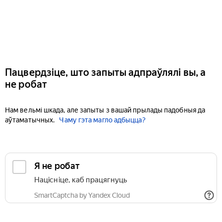
Пацвердзіце, што запыты адпраўлялі вы, а
не робат
Нам вельмі шкада, але запыты з вашай прылады падобныя да
аўтаматычных.
Чаму гэта магло адбыцца?
Я не робат
Націсніце, каб працягнуць
SmartCaptcha by Yandex Cloud