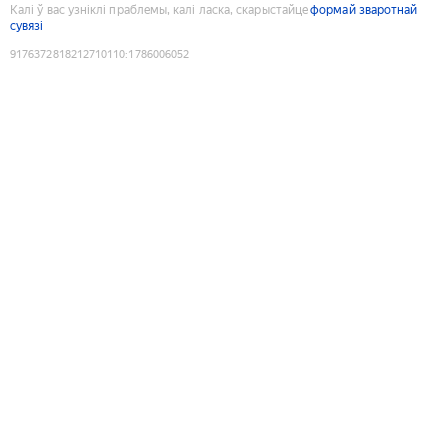
Калі ў вас узніклі праблемы, калі ласка, скарыстайце
формай зваротнай
сувязі
9176372818212710110
:
1786006052