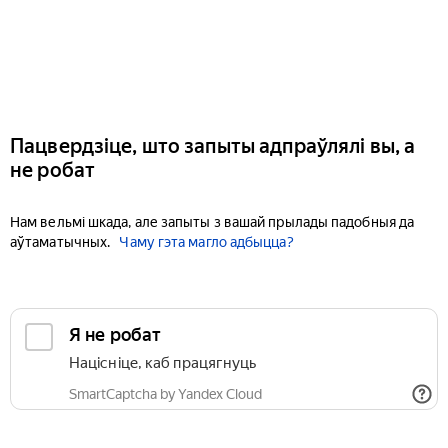
Пацвердзіце, што запыты адпраўлялі вы, а
не робат
Нам вельмі шкада, але запыты з вашай прылады падобныя да
аўтаматычных.
Чаму гэта магло адбыцца?
Я не робат
Націсніце, каб працягнуць
SmartCaptcha by Yandex Cloud