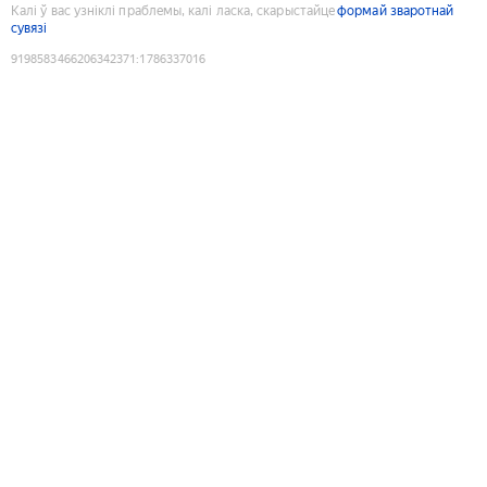
Калі ў вас узніклі праблемы, калі ласка, скарыстайце
формай зваротнай
сувязі
9198583466206342371
:
1786337016