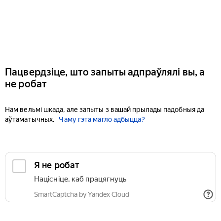
Пацвердзіце, што запыты адпраўлялі вы, а
не робат
Нам вельмі шкада, але запыты з вашай прылады падобныя да
аўтаматычных.
Чаму гэта магло адбыцца?
Я не робат
Націсніце, каб працягнуць
SmartCaptcha by Yandex Cloud