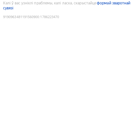
Калі ў вас узніклі праблемы, калі ласка, скарыстайце
формай зваротнай
сувязі
9190963481191560900
:
1786223470