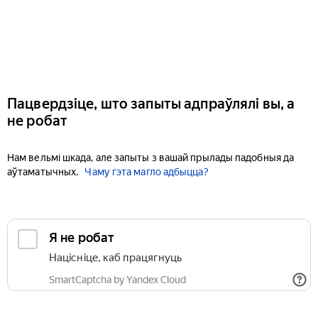
Пацвердзіце, што запыты адпраўлялі вы, а
не робат
Нам вельмі шкада, але запыты з вашай прылады падобныя да
аўтаматычных.
Чаму гэта магло адбыцца?
Я не робат
Націсніце, каб працягнуць
SmartCaptcha by Yandex Cloud