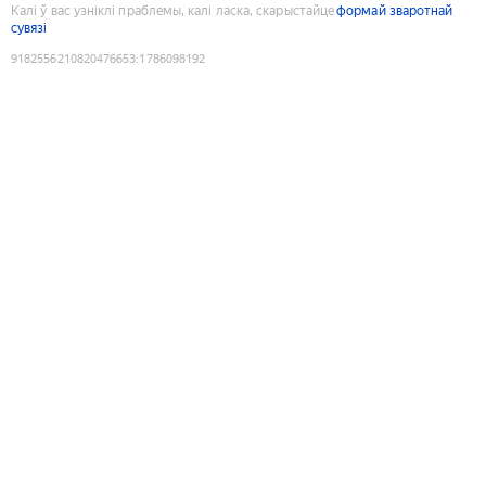
Калі ў вас узніклі праблемы, калі ласка, скарыстайце
формай зваротнай
сувязі
9182556210820476653
:
1786098192