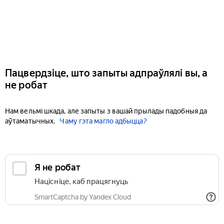
Пацвердзіце, што запыты адпраўлялі вы, а
не робат
Нам вельмі шкада, але запыты з вашай прылады падобныя да
аўтаматычных.
Чаму гэта магло адбыцца?
Я не робат
Націсніце, каб працягнуць
SmartCaptcha by Yandex Cloud