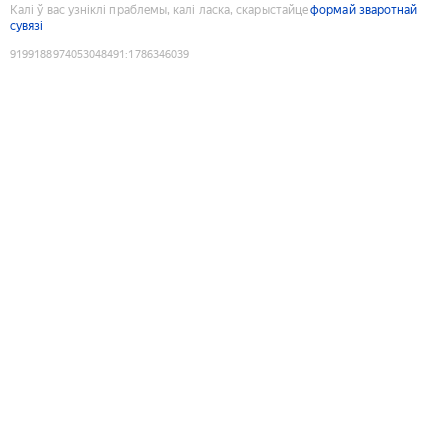
Калі ў вас узніклі праблемы, калі ласка, скарыстайце
формай зваротнай
сувязі
9199188974053048491
:
1786346039