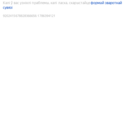
Калі ў вас узніклі праблемы, калі ласка, скарыстайце
формай зваротнай
сувязі
9202415678828366656
:
1786394121