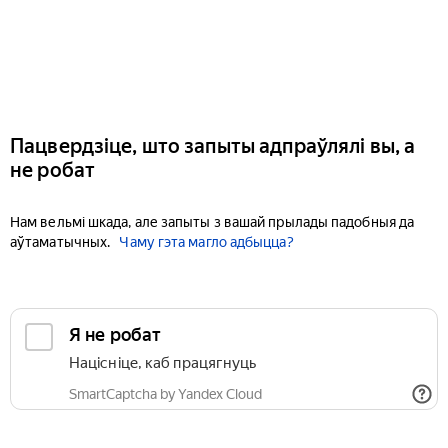
Пацвердзіце, што запыты адпраўлялі вы, а
не робат
Нам вельмі шкада, але запыты з вашай прылады падобныя да
аўтаматычных.
Чаму гэта магло адбыцца?
Я не робат
Націсніце, каб працягнуць
SmartCaptcha by Yandex Cloud