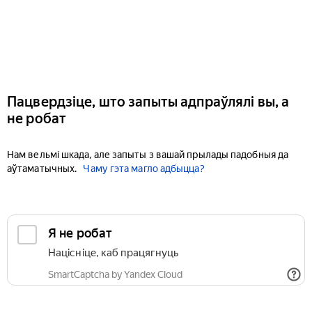
Пацвердзіце, што запыты адпраўлялі вы, а
не робат
Нам вельмі шкада, але запыты з вашай прылады падобныя да
аўтаматычных.
Чаму гэта магло адбыцца?
Я не робат
Націсніце, каб працягнуць
SmartCaptcha by Yandex Cloud