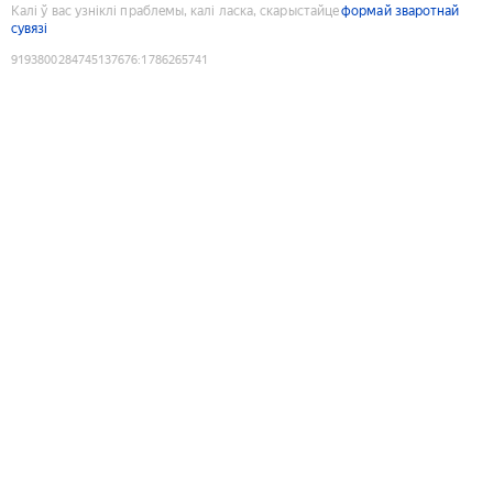
Калі ў вас узніклі праблемы, калі ласка, скарыстайце
формай зваротнай
сувязі
9193800284745137676
:
1786265741