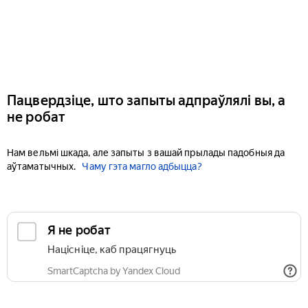
Пацвердзіце, што запыты адпраўлялі вы, а
не робат
Нам вельмі шкада, але запыты з вашай прылады падобныя да
аўтаматычных.
Чаму гэта магло адбыцца?
Я не робат
Націсніце, каб працягнуць
SmartCaptcha by Yandex Cloud