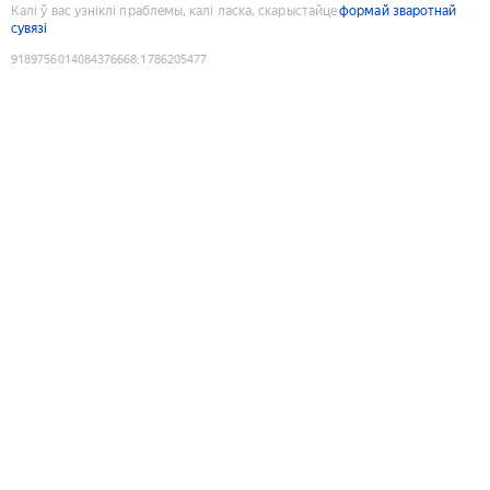
Калі ў вас узніклі праблемы, калі ласка, скарыстайце
формай зваротнай
сувязі
9189756014084376668
:
1786205477