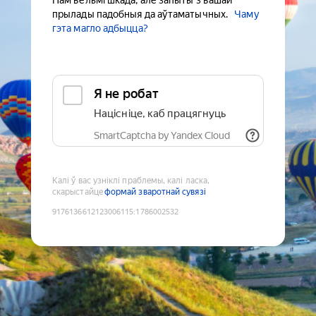
Нам вельмі шкада, але запыты з вашай
прылады падобныя да аўтаматычных.
Чаму
гэта магло адбыцца?
Я не робат
Націсніце, каб працягнуць
SmartCaptcha by Yandex Cloud
Калі ў вас узніклі праблемы, калі ласка,
скарыстайце
формай зваротнай сувязі
9176136612123006115
:
1786002532