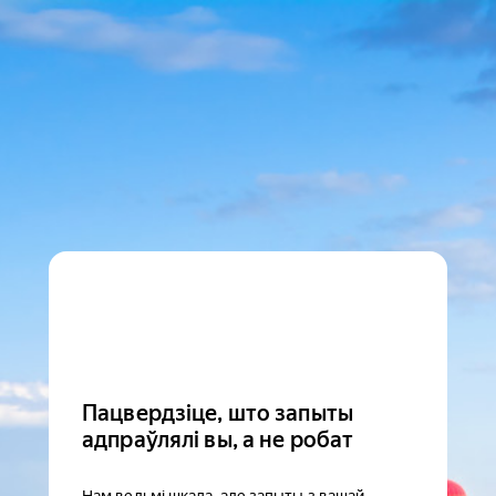
Пацвердзіце, што запыты
адпраўлялі вы, а не робат