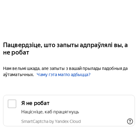
Пацвердзіце, што запыты адпраўлялі вы, а
не робат
Нам вельмі шкада, але запыты з вашай прылады падобныя да
аўтаматычных.
Чаму гэта магло адбыцца?
Я не робат
Націсніце, каб працягнуць
SmartCaptcha by Yandex Cloud