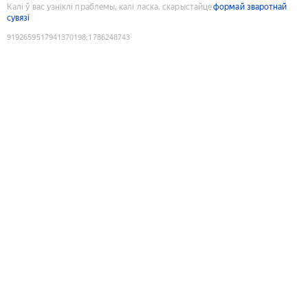
Калі ў вас узніклі праблемы, калі ласка, скарыстайце
формай зваротнай
сувязі
9192659517941370198
:
1786248743