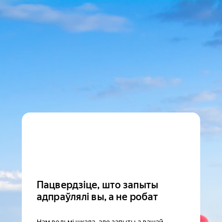
Пацвердзіце, што запыты
адпраўлялі вы, а не робат