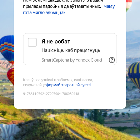
Нам вельмі шкада, але запыты з вашай
прылады падобныя да аўтаматычных.
Чаму
гэта магло адбыцца?
Я не робат
Націсніце, каб працягнуць
SmartCaptcha by Yandex Cloud
Калі ў вас узніклі праблемы, калі ласка,
скарыстайце
формай зваротнай сувязі
9178611979212729790
:
1786039418