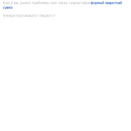
Калі ў вас узніклі праблемы, калі ласка, скарыстайце
формай зваротнай
сувязі
9193624150214838210
:
1786263117