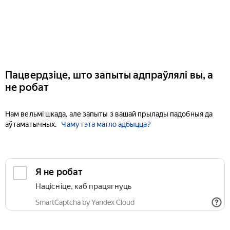
Пацвердзіце, што запыты адпраўлялі вы, а
не робат
Нам вельмі шкада, але запыты з вашай прылады падобныя да
аўтаматычных.
Чаму гэта магло адбыцца?
Я не робат
Націсніце, каб працягнуць
SmartCaptcha by Yandex Cloud