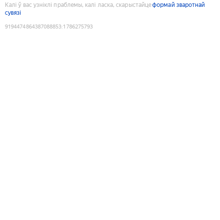
Калі ў вас узніклі праблемы, калі ласка, скарыстайце
формай зваротнай
сувязі
9194474864387088853
:
1786275793