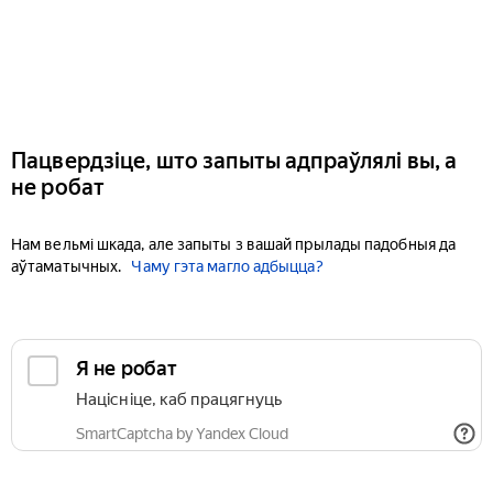
Пацвердзіце, што запыты адпраўлялі вы, а
не робат
Нам вельмі шкада, але запыты з вашай прылады падобныя да
аўтаматычных.
Чаму гэта магло адбыцца?
Я не робат
Націсніце, каб працягнуць
SmartCaptcha by Yandex Cloud