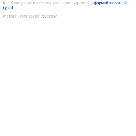
Калі ў вас узніклі праблемы, калі ласка, скарыстайце
формай зваротнай
сувязі
9181563148145186210
:
1786083394