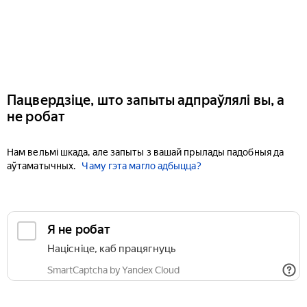
Пацвердзіце, што запыты адпраўлялі вы, а
не робат
Нам вельмі шкада, але запыты з вашай прылады падобныя да
аўтаматычных.
Чаму гэта магло адбыцца?
Я не робат
Націсніце, каб працягнуць
SmartCaptcha by Yandex Cloud