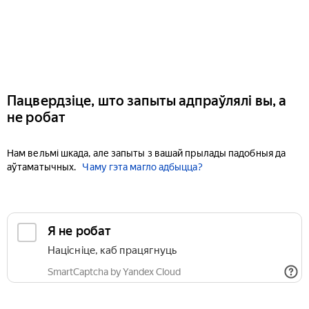
Пацвердзіце, што запыты адпраўлялі вы, а
не робат
Нам вельмі шкада, але запыты з вашай прылады падобныя да
аўтаматычных.
Чаму гэта магло адбыцца?
Я не робат
Націсніце, каб працягнуць
SmartCaptcha by Yandex Cloud