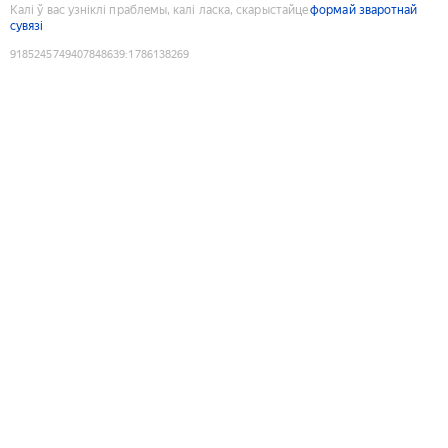
Калі ў вас узніклі праблемы, калі ласка, скарыстайце
формай зваротнай
сувязі
9185245749407848639
:
1786138269