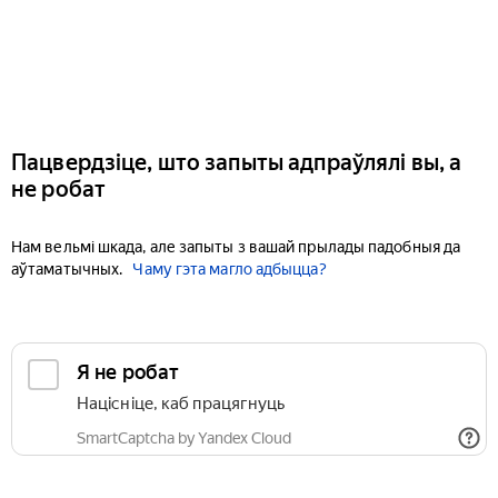
Пацвердзіце, што запыты адпраўлялі вы, а
не робат
Нам вельмі шкада, але запыты з вашай прылады падобныя да
аўтаматычных.
Чаму гэта магло адбыцца?
Я не робат
Націсніце, каб працягнуць
SmartCaptcha by Yandex Cloud