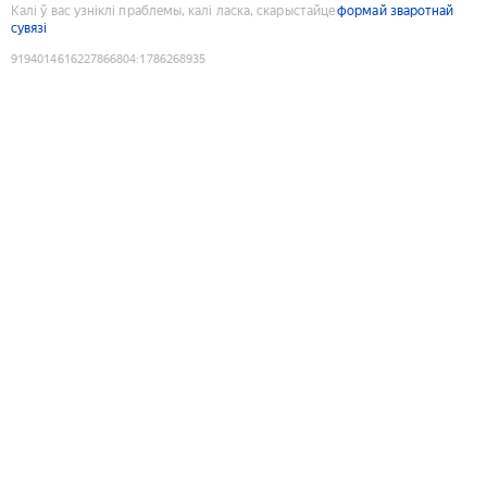
Калі ў вас узніклі праблемы, калі ласка, скарыстайце
формай зваротнай
сувязі
9194014616227866804
:
1786268935