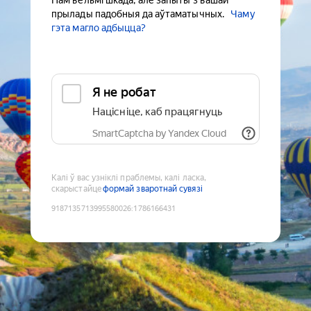
Нам вельмі шкада, але запыты з вашай
прылады падобныя да аўтаматычных.
Чаму
гэта магло адбыцца?
Я не робат
Націсніце, каб працягнуць
SmartCaptcha by Yandex Cloud
Калі ў вас узніклі праблемы, калі ласка,
скарыстайце
формай зваротнай сувязі
9187135713995580026
:
1786166431