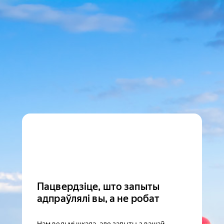
Пацвердзіце, што запыты
адпраўлялі вы, а не робат