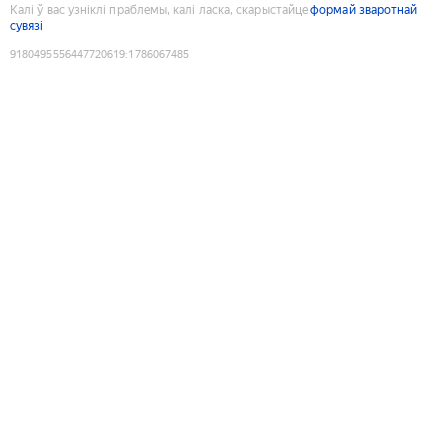
Калі ў вас узніклі праблемы, калі ласка, скарыстайце
формай зваротнай
сувязі
9180495556447720619
:
1786067485