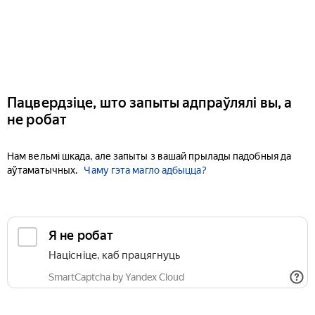
Пацвердзіце, што запыты адпраўлялі вы, а
не робат
Нам вельмі шкада, але запыты з вашай прылады падобныя да
аўтаматычных.
Чаму гэта магло адбыцца?
Я не робат
Націсніце, каб працягнуць
SmartCaptcha by Yandex Cloud