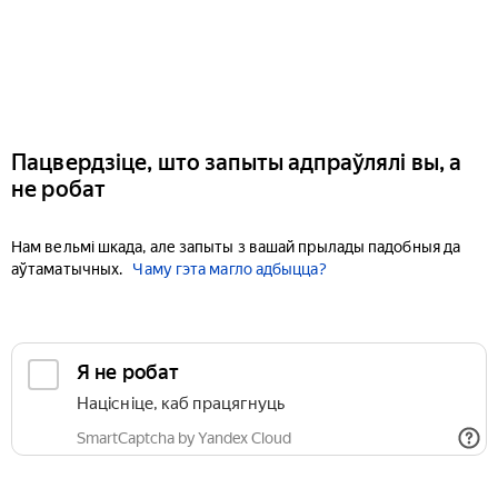
Пацвердзіце, што запыты адпраўлялі вы, а
не робат
Нам вельмі шкада, але запыты з вашай прылады падобныя да
аўтаматычных.
Чаму гэта магло адбыцца?
Я не робат
Націсніце, каб працягнуць
SmartCaptcha by Yandex Cloud