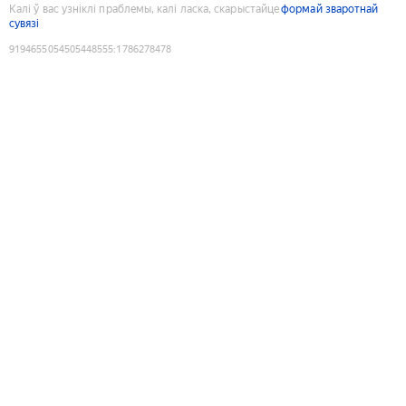
Калі ў вас узніклі праблемы, калі ласка, скарыстайце
формай зваротнай
сувязі
9194655054505448555
:
1786278478