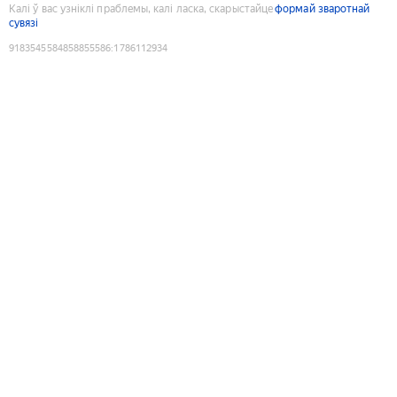
Калі ў вас узніклі праблемы, калі ласка, скарыстайце
формай зваротнай
сувязі
9183545584858855586
:
1786112934