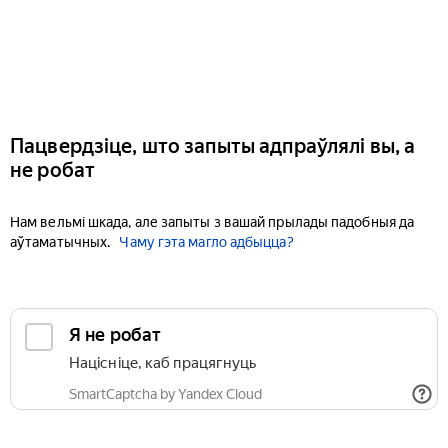
Пацвердзіце, што запыты адпраўлялі вы, а
не робат
Нам вельмі шкада, але запыты з вашай прылады падобныя да
аўтаматычных.
Чаму гэта магло адбыцца?
Я не робат
Націсніце, каб працягнуць
SmartCaptcha by Yandex Cloud