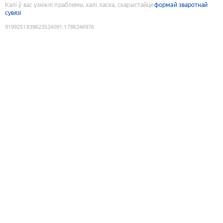
Калі ў вас узніклі праблемы, калі ласка, скарыстайце
формай зваротнай
сувязі
9199251839623524091
:
1786346976