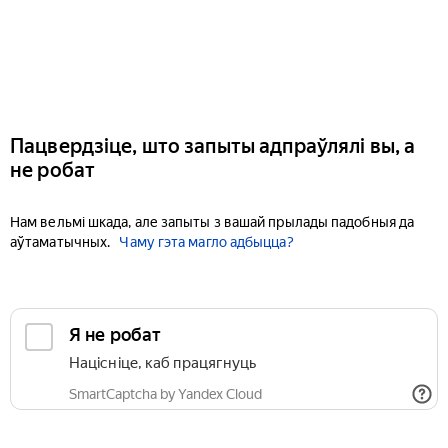
Пацвердзіце, што запыты адпраўлялі вы, а
не робат
Нам вельмі шкада, але запыты з вашай прылады падобныя да
аўтаматычных.
Чаму гэта магло адбыцца?
Я не робат
Націсніце, каб працягнуць
SmartCaptcha by Yandex Cloud