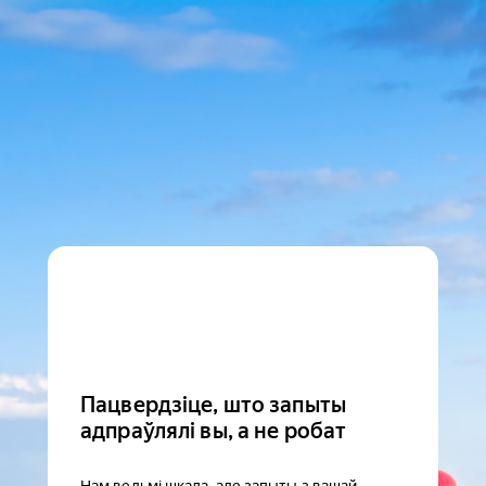
Пацвердзіце, што запыты
адпраўлялі вы, а не робат