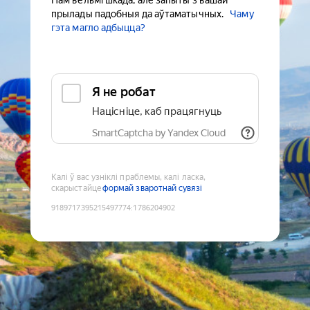
Нам вельмі шкада, але запыты з вашай
прылады падобныя да аўтаматычных.
Чаму
гэта магло адбыцца?
Я не робат
Націсніце, каб працягнуць
SmartCaptcha by Yandex Cloud
Калі ў вас узніклі праблемы, калі ласка,
скарыстайце
формай зваротнай сувязі
9189717395215497774
:
1786204902