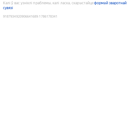
Калі ў вас узніклі праблемы, калі ласка, скарыстайце
формай зваротнай
сувязі
9187934920906641689
:
1786178341