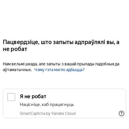
Пацвердзіце, што запыты адпраўлялі вы, а
не робат
Нам вельмі шкада, але запыты з вашай прылады падобныя да
аўтаматычных.
Чаму гэта магло адбыцца?
Я не робат
Націсніце, каб працягнуць
SmartCaptcha by Yandex Cloud