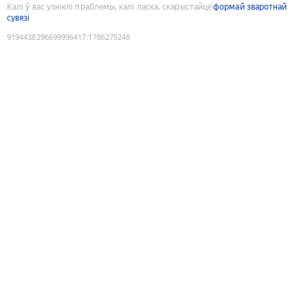
Калі ў вас узніклі праблемы, калі ласка, скарыстайце
формай зваротнай
сувязі
9194438296699996417
:
1786275248