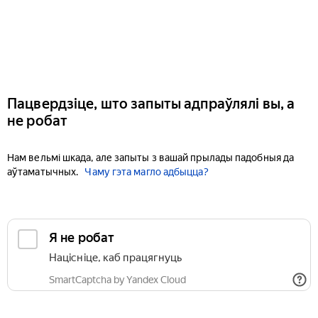
Пацвердзіце, што запыты адпраўлялі вы, а
не робат
Нам вельмі шкада, але запыты з вашай прылады падобныя да
аўтаматычных.
Чаму гэта магло адбыцца?
Я не робат
Націсніце, каб працягнуць
SmartCaptcha by Yandex Cloud