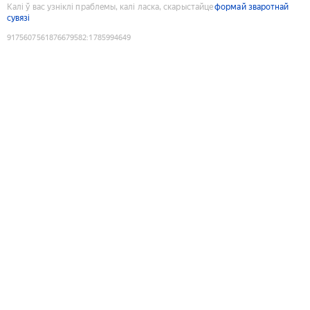
Калі ў вас узніклі праблемы, калі ласка, скарыстайце
формай зваротнай
сувязі
9175607561876679582
:
1785994649