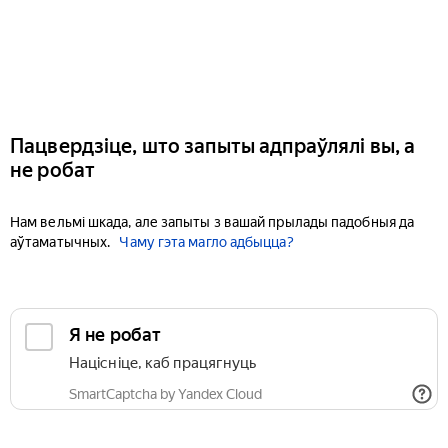
Пацвердзіце, што запыты адпраўлялі вы, а
не робат
Нам вельмі шкада, але запыты з вашай прылады падобныя да
аўтаматычных.
Чаму гэта магло адбыцца?
Я не робат
Націсніце, каб працягнуць
SmartCaptcha by Yandex Cloud